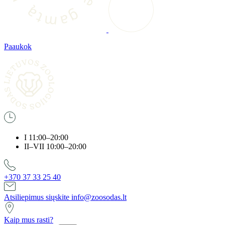
e
ą
g
t
a
m
Paaukok
Į pagrindinį
I 11:00–20:00
II–VII 10:00–20:00
+370 37 33 25 40
Atsiliepimus siųskite info@zoosodas.lt
Kaip mus rasti?