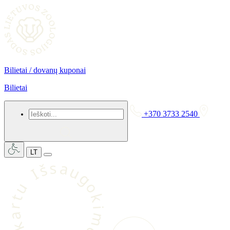
Į pagrindinį
Bilietai / dovanų kuponai
Bilietai
Ieškoti...
+370 3733 2540
LT
s
a
š
u
I
g
o
u
k
t
r
i
a
m
k